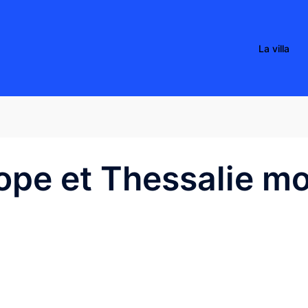
La villa
ope et Thessalie mo